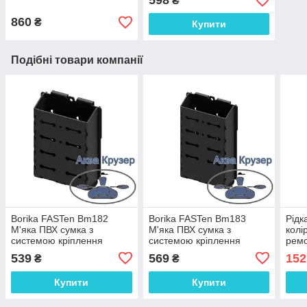
598
₴
860
₴
Купити
Подібні товари компанії
Borika FASTen Bm182
Borika FASTen Bm183
Рідк
М'яка ПВХ сумка з
М'яка ПВХ сумка з
колі
системою кріплення
системою кріплення
ремо
MOLLE для аксесуарів
MOLLE для аксесуарів
інши
539
569
152
₴
₴
розмір SMALL в човен
розмір MEDIUM в човен
ткан
Купити
Купити