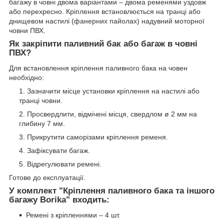
багажу в човні двома варіантами – двома ременями уздовж
або перехресно. Кріплення встановлюється на транці або
днищевом настилі (фанерних пайолах) надувний моторної
човни ПВХ.
Як закріпити паливний бак або багаж в човні
ПВХ?
Для встановлення кріплення паливного бака на човен
необхідно:
Зазначити місце установки кріплення на настилі або
транці човни.
Просвердлити, відмічені місця, свердлом ø 2 мм на
глибину 7 мм.
Прикрутити саморізами кріплення ременя.
Зафіксувати багаж.
Відрегулювати ремені.
Готове до експлуатації.
У комплект "Кріплення паливного бака та іншого
багажу Borika" входить:
Ремені з кріпленнями – 4 шт.