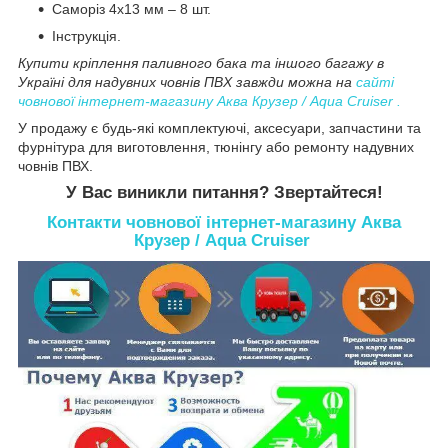
Саморіз 4х13 мм – 8 шт.
Інструкція.
Купити кріплення паливного бака та іншого багажу в
Україні для надувних човнів ПВХ завжди можна на
сайті
човнової інтернет-магазину
Аква Крузер / Aqua Cruiser
.
У продажу є будь-які комплектуючі, аксесуари, запчастини та
фурнітура для виготовлення, тюнінгу або ремонту надувних
човнів ПВХ.
У Вас виникли питання? Звертайтеся!
Контакти човнової інтернет-магазину Аква
Крузер / Aqua Cruiser