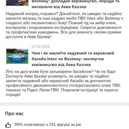
Bestway: докладне керівництво, поради та
матеріали від Аква Крузер
Надувний матрац порався? Дізнайтеся, як швидко та надійно
заклеїти матрац та інші надувні меблі ПВХ Intex або Bestway з
гладкого або оксамитового боку! Повний гід на вибір клею,
матеріалів і покроковими інструкціями. Секрети довговічності
та профілактики ушкоджень. Все для ремонту своїми руками
доступне в Аква Крузер!
27.04.2025
Чим і як заклеїти надувний та каркасний
басейн Intex чи Bestway: експертне
керівництво від Аква Крузер
Літо на дачі може бути затьмарене басейном? Чи не біда!
Експерти Аква Крузер розкажуть, як швидко та надійно
заклеїти надувний або каркасний басейн за допомогою
професійного двокомпонентного поліуретанового клею ПВХ,
тканини та Рідкої Латки ПВХ. Покрокові інструкції та корисні
поради!
Про нас
99% позитивних з 191 відгука за рік